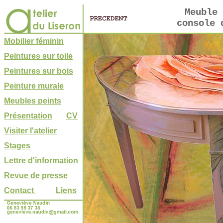
Meuble 
console 
Mobilier féminin
Peintures sur toile
Peintures sur bois
Peinture murale
Meubles peints
Présentation
CV
Visiter l'atelier
Stages
Lettre d'information
Revue de presse
Contact
Liens