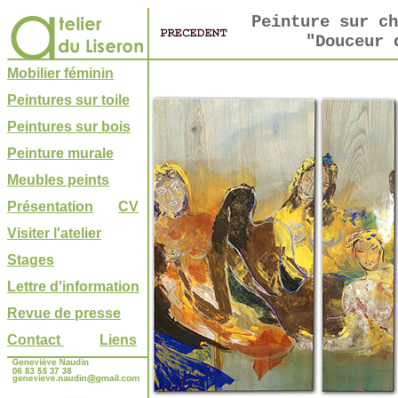
Peinture sur ch
"Douceur 
Mobilier féminin
Peintures sur toile
Peintures sur bois
Peinture murale
Meubles peints
Présentation
CV
Visiter l'atelier
Stages
Lettre d'information
Revue de presse
Contact
Liens