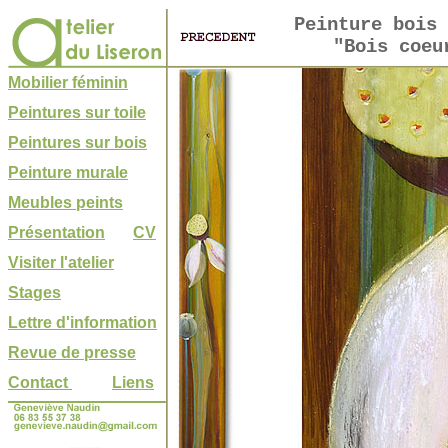
Peinture bois 
"Bois coeu
Mobilier féminin
Peintures sur toile
Peintures sur bois
Peinture murale
Meubles peints
Présentation
CV
Visiter l'atelier
Stages
Lettre d'information
Revue de presse
Contact
Liens